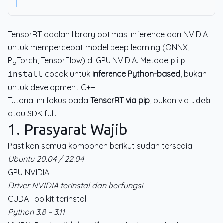
TensorRT adalah library optimasi inference dari NVIDIA
untuk mempercepat model deep learning (ONNX,
PyTorch, TensorFlow) di GPU NVIDIA. Metode
pip
cocok untuk
inference Python-based
, bukan
install
untuk development C++.
Tutorial ini fokus pada
TensorRT via pip
, bukan via
.deb
atau SDK full.
1. Prasyarat Wajib
Pastikan semua komponen berikut sudah tersedia:
Ubuntu 20.04 / 22.04
GPU NVIDIA
Driver NVIDIA terinstal dan berfungsi
CUDA Toolkit terinstal
Python 3.8 – 3.11