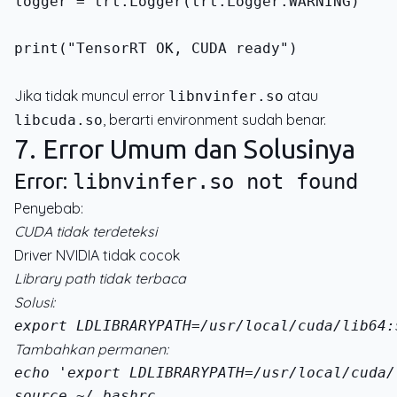
logger = trt.Logger(trt.Logger.WARNING)
print("TensorRT OK, CUDA ready")
Jika tidak muncul error
atau
libnvinfer.so
, berarti environment sudah benar.
libcuda.so
7. Error Umum dan Solusinya
Error:
libnvinfer.so not found
Penyebab:
CUDA tidak terdeteksi
Driver NVIDIA tidak cocok
Library path tidak terbaca
Solusi:
export LD
LIBRARY
PATH=/usr/local/cuda/lib64:
Tambahkan permanen:
echo 'export LD
LIBRARY
PATH=/usr/local/cuda/
source ~/.bashrc