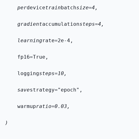
    per
device
train
batch
size=4,
    gradient
accumulation
steps=4,
    learning
rate=2e-4,
    fp16=True,
    logging
steps=10,
    save
strategy="epoch",
    warmup
ratio=0.03,
)