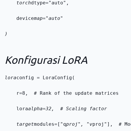
    torch
dtype="auto",
    device
map="auto"
)
Konfigurasi LoRA
lora
config = LoraConfig(
    r=8,  # Rank of the update matrices
    lora
alpha=32,  # Scaling factor
    target
modules=["q
proj", "v
proj"],  # Mo