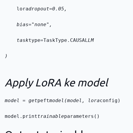
    lora
dropout=0.05,
    bias="none",
    task
type=TaskType.CAUSAL
LM
)
Apply LoRA ke model
model = get
peft
model(model, lora
config)
model.print
trainable
parameters()