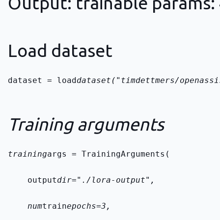
Output: trainable params: 
Load dataset
dataset = load
dataset("timdettmers/openassi
Training arguments
training
args = TrainingArguments(
    output
dir="./lora-output",
    num
train
epochs=3,