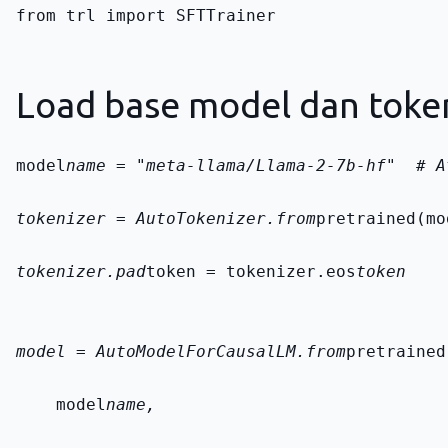
from trl import SFTTrainer
Load base model dan toke
model
name = "meta-llama/Llama-2-7b-hf"  # A
tokenizer = AutoTokenizer.from
pretrained(mo
tokenizer.pad
token = tokenizer.eos
token
model = AutoModelForCausalLM.from
pretrained
    model
name,