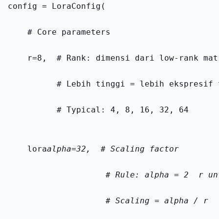
config = LoraConfig(
    # Core parameters
    r=8,  # Rank: dimensi dari low-rank mat
          # Lebih tinggi = lebih ekspresif 
          # Typical: 4, 8, 16, 32, 64
    lora
alpha=32,  # Scaling factor
                    # Rule: alpha = 2 
 r un
                    # Scaling = alpha / r