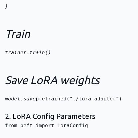
)
Train
trainer.train()
Save LoRA weights
model.save
pretrained("./lora-adapter")
2. LoRA Config Parameters
from peft import LoraConfig
