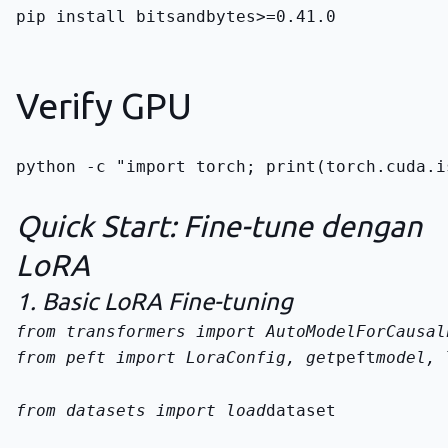
pip install bitsandbytes>=0.41.0
Verify GPU
python -c "import torch; print(torch.cuda.i
Quick Start: Fine-tune dengan
LoRA
1. Basic LoRA Fine-tuning
from peft import LoraConfig, get
peft
model, 
from datasets import load
dataset