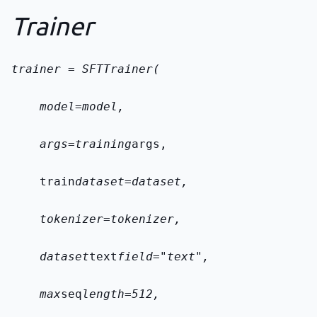
Trainer
trainer = SFTTrainer(
    model=model,
    args=training
args,
    train
dataset=dataset,
    tokenizer=tokenizer,
    dataset
text
field="text",
    max
seq
length=512,