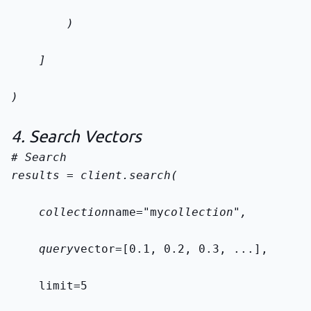
        )
    ]
)
4. Search Vectors
results = client.search(
    collection
name="my
collection",
    query
vector=[0.1, 0.2, 0.3, ...],
    limit=5