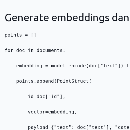
Generate embeddings dan 
points = []
for doc in documents:
    embedding = model.encode(doc["text"]).t
    points.append(PointStruct(
        id=doc["id"],
        vector=embedding,
        payload={"text": doc["text"], "cate