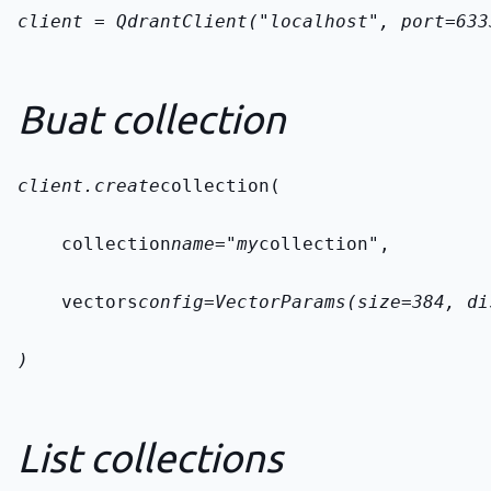
client = QdrantClient("localhost", port=633
Buat collection
client.create
collection(
    collection
name="my
collection",
    vectors
config=VectorParams(size=384, di
)
List collections