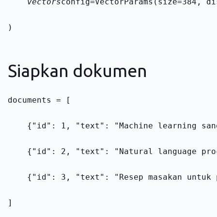
    vectors
config=VectorParams(size=384, di
)
Siapkan dokumen
documents = [
    {"id": 1, "text": "Machine learning san
    {"id": 2, "text": "Natural language pro
    {"id": 3, "text": "Resep masakan untuk 
]