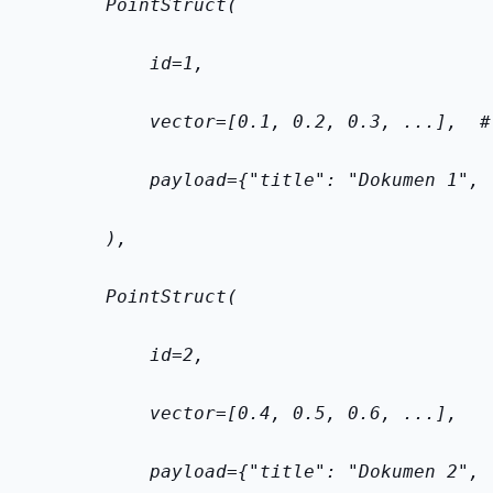
        PointStruct(
            id=1,
            vector=[0.1, 0.2, 0.3, ...],  #
            payload={"title": "Dokumen 1", 
        ),
        PointStruct(
            id=2,
            vector=[0.4, 0.5, 0.6, ...],
            payload={"title": "Dokumen 2", 