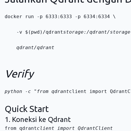
docker run -p 6333:6333 -p 6334:6334 \
    -v $(pwd)/qdrant
storage:/qdrant/storage
    qdrant/qdrant
Verify
python -c "from qdrant
client import QdrantC
Quick Start
1. Koneksi ke Qdrant
from qdrant
client import QdrantClient
