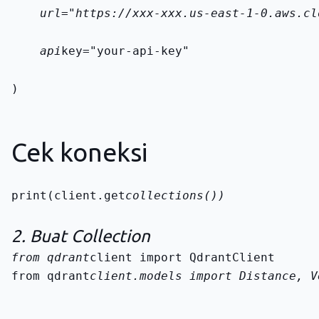
    url="https://xxx-xxx.us-east-1-0.aws.cl
    api
key="your-api-key"
)
Cek koneksi
print(client.get
collections())
2. Buat Collection
from qdrant
from qdrant
client.models import Distance, V