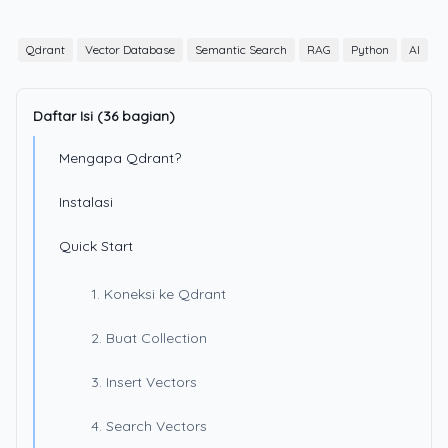
Qdrant
Vector Database
Semantic Search
RAG
Python
AI
Daftar Isi (36 bagian)
Mengapa Qdrant?
Instalasi
Quick Start
1. Koneksi ke Qdrant
2. Buat Collection
3. Insert Vectors
4. Search Vectors