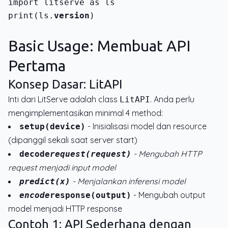
print(ls.
version
)
Basic Usage: Membuat API
Pertama
Konsep Dasar: LitAPI
Inti dari LitServe adalah class
. Anda perlu
LitAPI
mengimplementasikan minimal 4 method:
- Inisialisasi model dan resource
setup(device)
(dipanggil sekali saat server start)
- Mengubah HTTP
decode
request(request)
request menjadi input model
- Menjalankan inferensi model
predict(x)
- Mengubah output
encode
response(output)
model menjadi HTTP response
Contoh 1: API Sederhana dengan