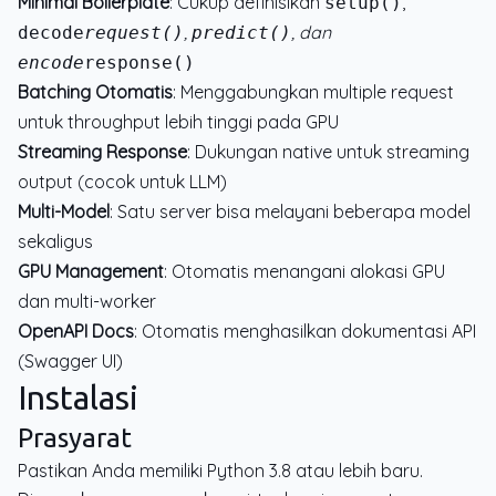
Minimal Boilerplate
: Cukup definisikan
,
setup()
,
, dan
decode
request()
predict()
encode
response()
Batching Otomatis
: Menggabungkan multiple request
untuk throughput lebih tinggi pada GPU
Streaming Response
: Dukungan native untuk streaming
output (cocok untuk LLM)
Multi-Model
: Satu server bisa melayani beberapa model
sekaligus
GPU Management
: Otomatis menangani alokasi GPU
dan multi-worker
OpenAPI Docs
: Otomatis menghasilkan dokumentasi API
(Swagger UI)
Instalasi
Prasyarat
Pastikan Anda memiliki Python 3.8 atau lebih baru.