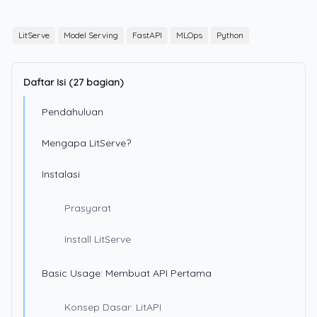
LitServe
Model Serving
FastAPI
MLOps
Python
Daftar Isi (27 bagian)
Pendahuluan
Mengapa LitServe?
Instalasi
Prasyarat
Install LitServe
Basic Usage: Membuat API Pertama
Konsep Dasar: LitAPI