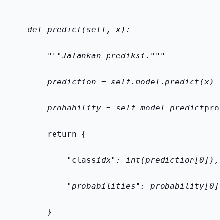
    def predict(self, x):
        """Jalankan prediksi."""
        prediction = self.model.predict(x)
        probability = self.model.predict
pro
        return {
            "class
idx": int(prediction[0]),
            "probabilities": probability[0]
        }