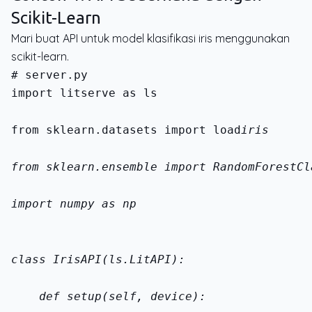
Scikit-Learn
Mari buat API untuk model klasifikasi iris menggunakan
scikit-learn.
import litserve as ls
from sklearn.datasets import load
iris
from sklearn.ensemble import RandomForestCl
import numpy as np
class IrisAPI(ls.LitAPI):
    def setup(self, device):