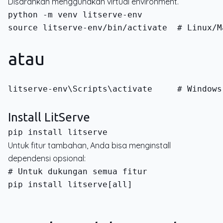
Disarankan menggunakan virtual environment.
source litserve-env/bin/activate  # Linux/M
atau
litserve-env\Scripts\activate     # Windows
Install LitServe
Untuk fitur tambahan, Anda bisa menginstall
dependensi opsional:
pip install litserve[all]