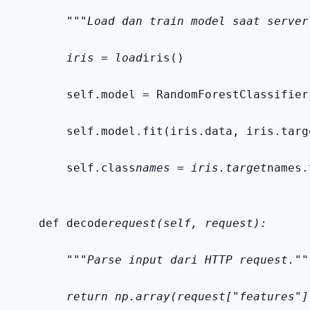
        """Load dan train model saat server
        iris = load
iris()
        self.model = RandomForestClassifier
        self.model.fit(iris.data, iris.targ
        self.class
names = iris.target
names.
    def decode
request(self, request):
        """Parse input dari HTTP request.""
        return np.array(request["features"]