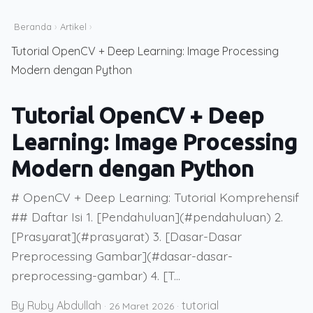
Beranda
›
Artikel
›
Tutorial OpenCV + Deep Learning: Image Processing
Modern dengan Python
Tutorial OpenCV + Deep
Learning: Image Processing
Modern dengan Python
# OpenCV + Deep Learning: Tutorial Komprehensif
## Daftar Isi 1. [Pendahuluan](#pendahuluan) 2.
[Prasyarat](#prasyarat) 3. [Dasar-Dasar
Preprocessing Gambar](#dasar-dasar-
preprocessing-gambar) 4. [T...
By Ruby Abdullah
tutorial
·
26 Maret 2026
·