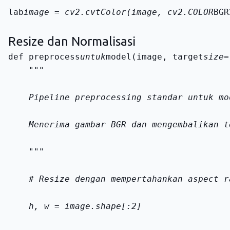
lab
image = cv2.cvtColor(image, cv2.COLOR
BGR
Resize dan Normalisasi
def preprocess
untuk
model(image, target
    """
    Pipeline preprocessing standar untuk mo
    Menerima gambar BGR dan mengembalikan t
    """
    # Resize dengan mempertahankan aspect r
    h, w = image.shape[:2]