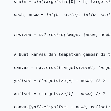
    scale = min(target
size[0] / h, target
si
    new
h, new
w = int(h 
 scale), int(w 
 scal
    resized = cv2.resize(image, (new
w, new
h
    # Buat kanvas dan tempatkan gambar di t
    canvas = np.zeros((target
size[0], targe
    y
offset = (target
size[0] - new
h) // 2
    x
offset = (target
size[1] - new
w) // 2
    canvas[y
offset:y
offset + new
h, x
offset: