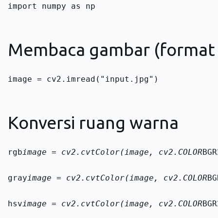
import numpy as np
Membaca gambar (format 
image = cv2.imread("input.jpg")
Konversi ruang warna
rgb
image = cv2.cvtColor(image, cv2.COLOR
BGR
gray
image = cv2.cvtColor(image, cv2.COLOR
BG
hsv
image = cv2.cvtColor(image, cv2.COLOR
BGR