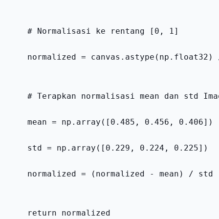
    # Normalisasi ke rentang [0, 1]
    normalized = canvas.astype(np.float32) 
    # Terapkan normalisasi mean dan std Ima
    mean = np.array([0.485, 0.456, 0.406])
    std = np.array([0.229, 0.224, 0.225])
    normalized = (normalized - mean) / std
    return normalized