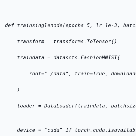
def train
single
node(epochs=5, lr=1e-3, batc
    transform = transforms.ToTensor()
    train
data = datasets.FashionMNIST(
        root="./data", train=True, download
    )
    loader = DataLoader(train
data, batch
siz
    device = "cuda" if torch.cuda.is
availab