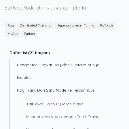
By Ruby Abdullah
tutorial
·
15 Juni 2026
·
Ray
Distributed Training
Hyperparameter Tuning
PyTorch
MLOps
Python
Daftar Isi (21 bagian)
Pengantar Singkat Ray dan Pustaka AI-nya
Instalasi
Ray Train: Dari Satu Node ke Terdistribusi
Titik awal: loop PyTorch biasa
Mengonversi loop dengan TorchTrainer