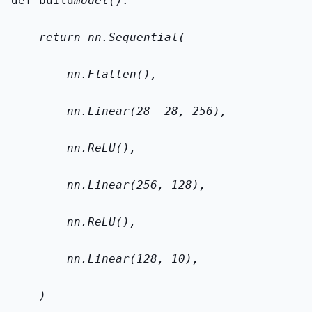
def build
model():
    return nn.Sequential(
        nn.Flatten(),
        nn.Linear(28 
 28, 256),
        nn.ReLU(),
        nn.Linear(256, 128),
        nn.ReLU(),
        nn.Linear(128, 10),
    )