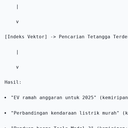
    |
    v
[Indeks Vektor] -> Pencarian Tetangga Terde
    |
    v
Hasil:
"EV ramah anggaran untuk 2025" (kemiripan
"Perbandingan kendaraan listrik murah" (k