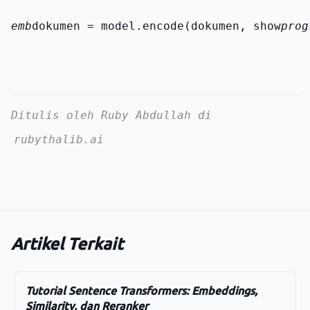
emb
dokumen = model.encode(dokumen, show
prog
Ditulis oleh Ruby Abdullah di
rubythalib.ai
Artikel Terkait
Tutorial Sentence Transformers: Embeddings,
Similarity, dan Reranker